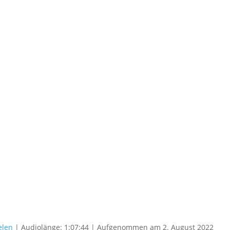
elen
|
Audiolänge: 1:07:44
|
Aufgenommen am 2. August 2022