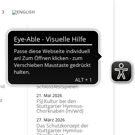
Aktuelle News
Philipp Klahm im
Interview bei
kesseltöne.de
27. Juli 2026
Die Chorknaben bei den
Ludwigsburger
Schlossfestspielen
ind
21. Mai 2026
nd
FSJ Kultur bei den
Stuttgarter Hymnus-
Chorknaben (m/w/d)
27. März 2026
Das Schutzkonzept der
Stuttgarter Hymnus-