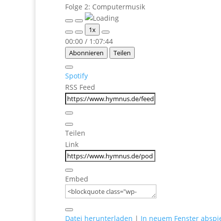
Folge 2: Computermusik
Play
Pause
1x
Episode
Episode
00:00
/
1:07:44
Abonnieren
Teilen
Spotify
RSS Feed
Teilen
Link
Embed
Datei herunterladen
|
In neuem Fenster abspi