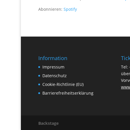
Abonnieren:
Spotify
Information
Tic
Impressum
Tel:
über
Datenschutz
Vorv
Cookie-Richtlinie (EU)
www.
Barrierefreiheitserklärung
Backstage